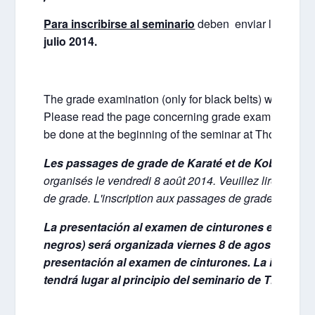
Para inscribirse al seminario
deben enviar la hoja de
julio 2014.
The grade examination (only for black belts) will be he
Please read the page concerning grade examination car
be done at the beginning of the seminar at Thonon-les
Les passages de grade de Karaté et de Kobudo
(se
organisés le vendredi 8 août 2014. Veuillez lire atten
de grade. L'inscription aux passages de grade se fera
La presentación al examen de cinturones en Karat
negros) será organizada viernes 8 de agosto 2014.
presentación al examen de cinturones. La inscripc
tendrá lugar al principio del seminario de Thonon-l