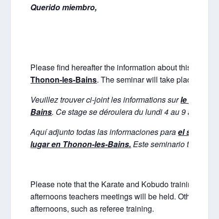
Querido
miembro,
Please find hereafter the information about this summe
Thonon-les-Bains
. The seminar will take place from
Veuillez trouver ci-joint les informations sur
le stage d
Bains
. Ce stage se déroulera du lundi 4 au 9 août 201
Aquí adjunto todas las informaciones para
el seminar
lugar en Thonon-les-Bains.
Este seminario tendrá lug
Please note that the Karate and Kobudo training courses
afternoons teachers meetings will be held. Other activi
afternoons, such as referee training.