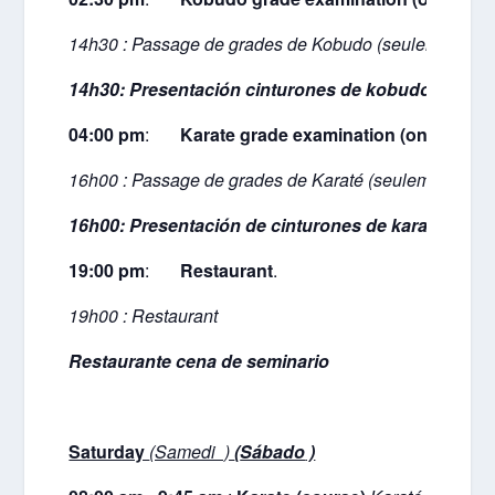
14h30 : Passage de grades de Kobudo (seulement pour 
14h30:
P
resentación cinturones de kobudo (solam
04:00 pm
:
Karate grade examination (only for bla
16h00 : Passage de grades de Karaté (seulement pour 
16h00:
Presentación de cinturones de karate (sol
19:00 pm
:
Restaurant
.
19h00 : Restaurant
R
estaurante
cena
de
seminario
Saturday
(Samedi )
(
Sábado
)