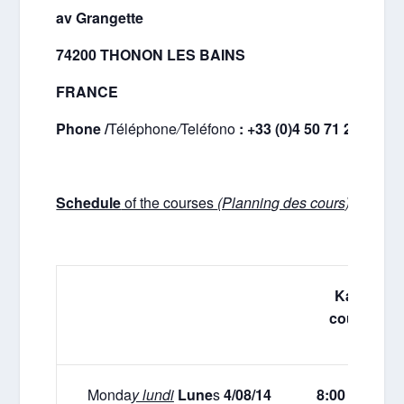
av Grangette
74200 THONON LES BAINS
FRANCE
Phone /
Téléphone
/
Teléfono
: +33 (0)4 50 71 23 25
Schedule
of the courses
(Planning des cours)
(
horari
Karate
courses
Monda
y lundi
Lune
s
4/08/14
8:00 – 10:00