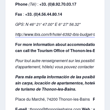
Phone
(Tél)
:
+33. (0)8.92.70.03.17
Fax
:
+33. (0)4.56.44.80.14
GPS: N 46° 21' 47.00'' E 6° 27' 56.32"
http://www.ibis.com/fr/hotel-6392-ibis-budget-thonon-l
For more information about accommodation (hotels,
can call the Tourism Office of Thonon-les-Bains.
Pour tout autre renseignement sur les possibilités d'
d'appartement, hôtels) vous pouvez contacter l'Office
Para más amplia información de las posibilidades 
sin carpa, locación de apartamentos, hoteles) pue
de turismo de Thonon-les-Bains.
Place du Marché, 74200 Thonon-les-Bains
Phone
(T
E-mail
:
thonon@thononlesbains.com
Web
:
www.thon