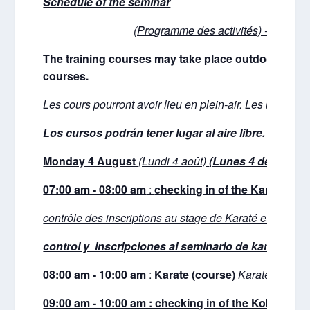
Schedule of the seminar
(Programme des activités) -
(
Progr
The training courses may take place outdoors. Infor
courses.
Les cours pourront avoir lieu en plein-air. Les informa
Los cursos podrán tener lugar al aire libre. Se les
Monday 4 August
(Lundi 4 août)
(Lunes 4 de
agost
07:00 am - 08:00 am
:
checking in of the Karate and
contrôle des inscriptions au stage de Karaté et de Ko
control y inscripciones al seminario de karate y k
08:00 am - 10:00 am
:
Karate (course)
Karaté (cours
09:00 am - 10:00 am : checking in of the Kobudo reg