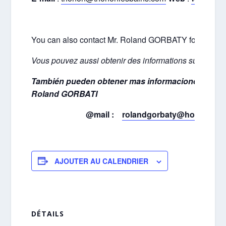
You can also contact Mr. Roland GORBATY for inform
Vous pouvez aussi obtenir des informations sur l'h
También pueden obtener mas informaciones sobre 
Roland GORBATI
@mail :
rolandgorbaty@hotmail.fr
,
AJOUTER AU CALENDRIER
DÉTAILS