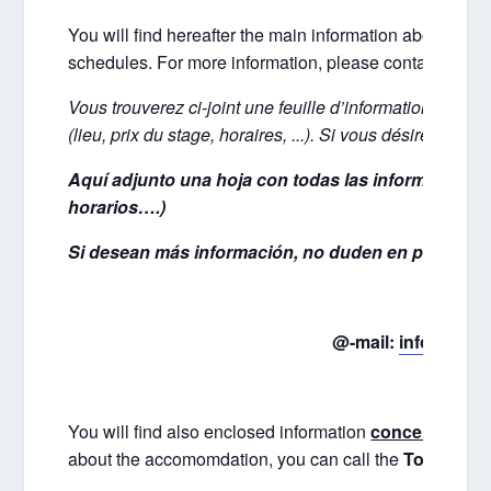
You will find hereafter the main information about the s
schedules. For more information, please contact
:
Vous trouverez ci-joint une feuille d’information vous
(lieu, prix du stage, horaires, ...). Si vous désirez plus 
Aquí adjunto una hoja con todas las informaciones 
horarios….)
Si desean más información, no duden en ponerse e
@-mail:
info@oshu
You will find also enclosed information
concerning t
about the accomomdation, you can call the
Tourism Of