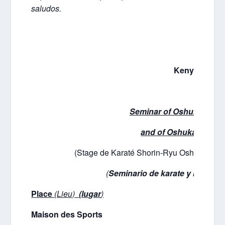
saludos.
Kenyu CHIN
Seminar of Oshukaï Shor
and of Oshukaï Okin
(Stage de Karaté Shorin-Ryu Oshukaï et 
(
Seminario de karate y kobudo
Place
(Lieu)
(
lugar
)
Maison des Sports